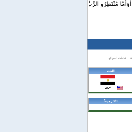
َأَمَّا مُنْتَظِرُو الرَّبِّ فَيُجَدِّدُونَ قُوَّةً. يَرْفَعُونَ أَجْنِحَةً كَالنُّس
ة
خدمات المواقع
اللغات
الأكثر مبيعاً