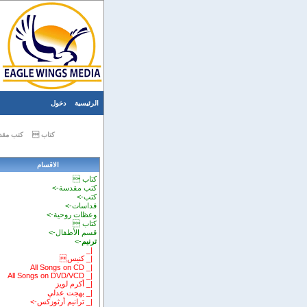
الرئيسية
دخول
كتاب 
كتب مقد
الاقسام
كتاب 
كتب مقدسة->
كتب->
قداسات->
وعظات روحية->
كتاب 
قسم الأطفال->
ترنيم
->
|_
|_ كنيس
|_ All Songs on CD
|_ All Songs on DVD/VCD
|_ أكرم لويز
|_ بهجت عدلي
|_ ترانيم أرثوزكس->