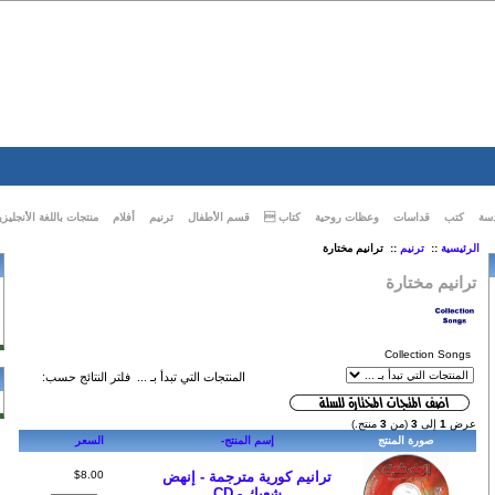
أو
سة
كتب
قداسات
وعظات روحية
كتاب 
قسم الأطفال
ترنيم
أفلام
منتجات باللغة الأنجليزي
الرئيسية
::
ترنيم
:: ترانيم مختارة
ترانيم مختارة
Collection Songs
المنتجات التي تبدأ بـ ...
فلتر النتائج حسب:
عرض
1
إلى
3
(من
3
منتج.)
صورة المنتج
إسم المنتج-
السعر
ترانيم كورية مترجمة - إنهض
$8.00
شعبك - CD