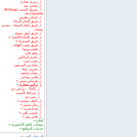
|_ رمزي بشارة
|_ سامي جيد
|_ شريط كاسيت All Songs
on Cassette
|_ غسان بطرس
|_ فريق ألحان الرجاء
|_ فريق أنغام السماء - مجدي
يوسف
|_ فريق أنهار تسبيح
|_ فريق الحياة الأفضل->
|_ فريق السفراء->
|_ فريق صوت الهتاف
|_ فيليب ويصا
|_ ماهر فايز
|_ مكرم كرياكس
|_ نجيب لبيب
|_ نخبة من المرنمين
|_ نسرين توما
|_ نشأت واصف
|_ هاني روماني
|_ هرماس سمير->
|_ ترانيم مختارة
->
|_ DVD - دي في دي
|_ شرائط كاسيت
|_ سي دي
|_ ناصف صبحي->
|_ منال سمير->
|_ ليديا شديد->
|_ عيسى كعبر->
|_ هاني نبيل->
أفلام->
منتجات باللغة الأنجليزية->
خدمات المواقع->
المنتجات الجديدة ...