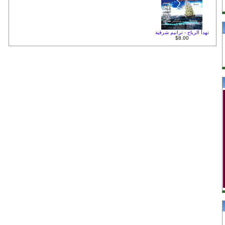
تهدأ الرياح - ترانيم شرقية
$8.00